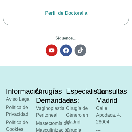
Síguenos…
Información
Cirugías
Especialistas
Consultas
Demandadas:
en:
Madrid
Aviso Legal
Política de
Vaginoplastia
Cirugía de
Calle
Privacidad
Peritoneal
Género en
Apodaca, 4,
Madrid
28004
Política de
Mastectomía de
Cookies
Masculinización
Cirugía
---