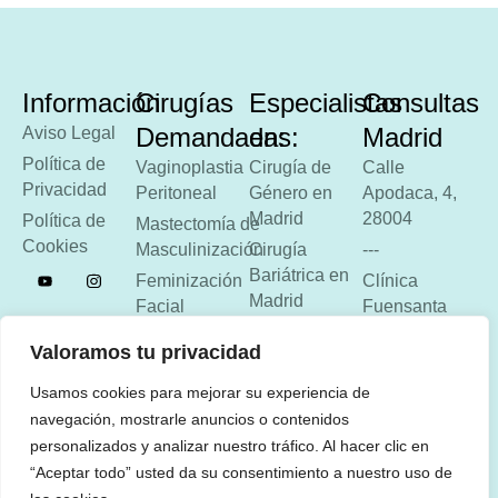
Información
Cirugías
Especialistas
Consultas
Demandadas:
en:
Madrid
Aviso Legal
Política de
Vaginoplastia
Cirugía de
Calle
Privacidad
Peritoneal
Género en
Apodaca, 4,
Madrid
28004
Política de
Mastectomía de
Cookies
Masculinización
Cirugía
---
Bariátrica en
Feminización
Clínica
Madrid
Facial
Fuensanta
Cirugía
Estética Anal
Calle Arturo
Valoramos tu privacidad
Estética en
Soria 17,
By Pass
Madrid
28027
Usamos cookies para mejorar su experiencia de
Gástrico
navegación, mostrarle anuncios o contenidos
---
Sleeve
personalizados y analizar nuestro tráfico. Al hacer clic en
Gástrico
918 51 33 17
“Aceptar todo” usted da su consentimiento a nuestro uso de
Banda